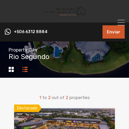
+506 6312 8884
Enviar
Property City
Rio Segundo
1
to
2
out of
2
properties
Destacado