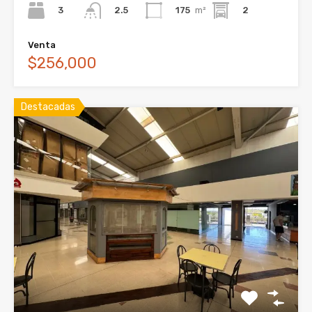
3
175
m²
2
2.5
Venta
$256,000
Destacadas