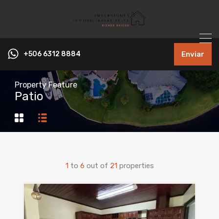
+506 6312 8884
Enviar
Property Feature
Patio
1
to
6
out of
21
properties