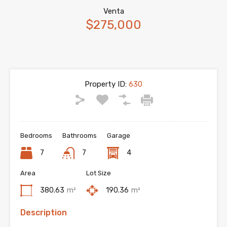
Venta
$275,000
Property ID:
630
Bedrooms
Bathrooms
Garage
7
7
4
Area
Lot Size
380.63
m²
190.36
m²
Description