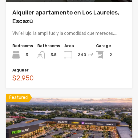
Alquiler apartamento en Los Laureles,
Escazú
Viví el lujo, la amplitud y la comodidad que merecés.…
Bedrooms
Bathrooms
Area
Garage
3
240
m²
2
3.5
Alquiler
$2,950
Featured