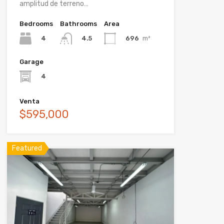
amplitud de terreno…
Bedrooms
Bathrooms
Area
4
696
m²
4.5
Garage
4
Venta
$595,000
Featured