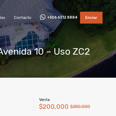
tes
Contacto
+506 6312 8884
Enviar
Avenida 10 – Uso ZC2
Venta
2
$200,000
$250,000