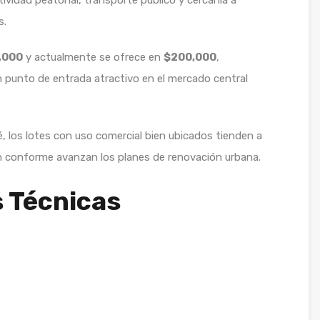
tividad peatonal, transporte público y cercanía a
s.
,000
y actualmente se ofrece en
$200,000
,
n punto de entrada atractivo en el mercado central
 los lotes con uso comercial bien ubicados tienden a
ón conforme avanzan los planes de renovación urbana.
s Técnicas