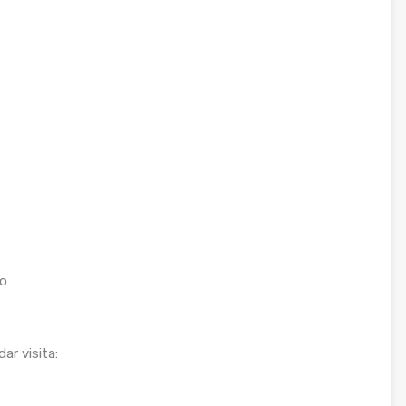
io
ar visita: